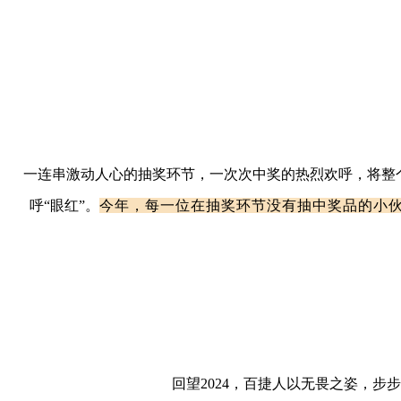
一连串激动人心的抽奖环节，一次次中奖的热烈欢呼，将整个
呼“眼红”。
今年，每一位在抽奖环节没有抽中奖品的小伙
回望2024，百捷人以无畏之姿，步