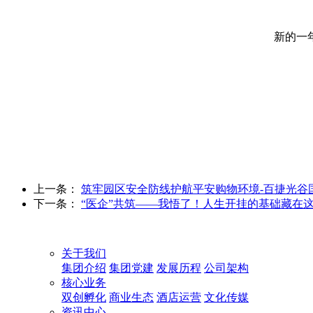
新的一
上一条：
筑牢园区安全防线护航平安购物环境-百捷光谷
下一条：
“医企”共筑——我悟了！人生开挂的基础藏在
关于我们
集团介绍
集团党建
发展历程
公司架构
核心业务
双创孵化
商业生态
酒店运营
文化传媒
资讯中心