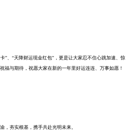
卡”、“天降财运现金红包”，更是让大家忍不住心跳加速、惊
祝福与期待，祝愿大家在新的一年里好运连连、万事如愿！
志不渝，夯实根基，携手共赴光明未来。