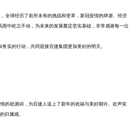
里，全球经历了前所未有的挑战和变革，新冠疫情的肆虐、经济
风雨中屹立不动，为未来的发展奠定坚实基础，非常感谢每一位
更加务实的行动，共同迎接百捷集团更加美好的明天。
激情的祝酒词，为百捷人送上了新年的祝福与美好期许。欢声笑
的归属感。