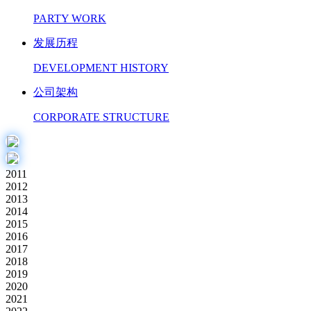
PARTY WORK
发展历程
DEVELOPMENT HISTORY
公司架构
CORPORATE STRUCTURE
2011
2012
2013
2014
2015
2016
2017
2018
2019
2020
2021