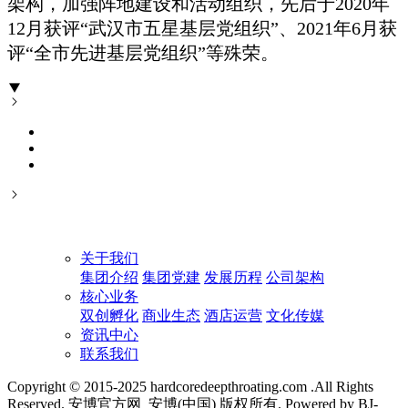
架构，加强阵地建设和活动组织，先后于2020年
12月获评“武汉市五星基层党组织”、2021年6月获
评“全市先进基层党组织”等殊荣。
关于我们
集团介绍
集团党建
发展历程
公司架构
核心业务
双创孵化
商业生态
酒店运营
文化传媒
资讯中心
联系我们
Copyright © 2015-2025 hardcoredeepthroating.com .All Rights
Reserved. 安博官方网_安博(中国) 版权所有. Powered by BJ-