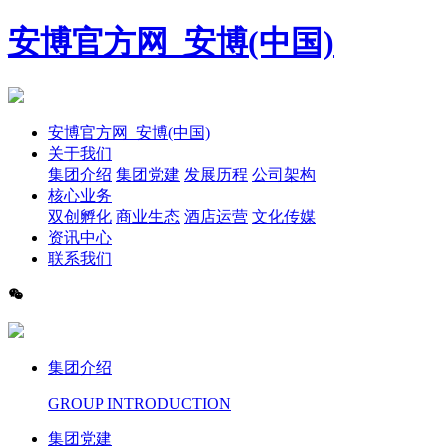
安博官方网_安博(中国)
安博官方网_安博(中国)
关于我们
集团介绍
集团党建
发展历程
公司架构
核心业务
双创孵化
商业生态
酒店运营
文化传媒
资讯中心
联系我们
集团介绍
GROUP INTRODUCTION
集团党建