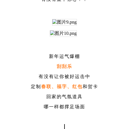
新年运气爆棚
刮刮乐
有没有让你被好运击中
定制
春联、福字、红包
和贺卡
回家的气氛道具
哪一样都撑足场面