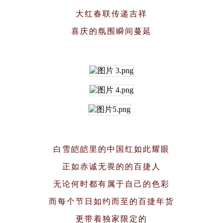
大红春联传递吉祥
喜庆的氛围瞬间蔓延
白雪皑皑里的中国红如此耀眼
正如赤诚无畏的的百捷人
无论何时都有属于自己的色彩
而每个节日如约而至的百捷年货
更带着独家限定的