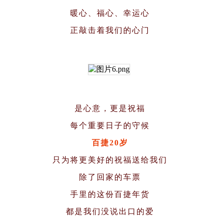
暖心、福心、幸运心
正敲击着我们的心门
是心意，更是祝福
每个重要日子的守候
百捷20岁
只为将更美好的祝福送给我们
除了回家的车票
手里的这份百捷年货
都是我们没说出口的爱