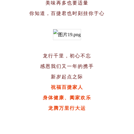
美味再多也要适量
你知道，百捷君也时刻挂你于心
龙行千里，初心不忘
感恩我们又一年的携手
新岁起点之际
祝福百捷家人
身体健康、阖家欢乐
龙腾万里行大运